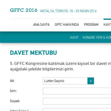
GFFC 2016
ANTALYA, TÜRKIYE, 18 - 20 NISAN 2016
ANA SAYFA
GFFC HAKKINDA
PROGRAM
KAYI
KAYIT
KONGRE YERI & K
DAVET MEKTUBU
5. GFFC Kongresine katılmak üzere kişisel bir davet
aşağıdaki şekilde bilgilerinizi girin.
Ad:
İsim:
Soyadı: