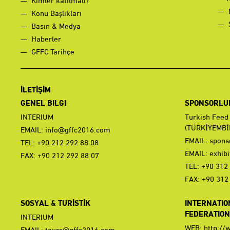
Kimler katılmalı?
Konu Başlıkları
Basın & Medya
Haberler
GFFC Tarihçe
İLETİŞİM
GENEL BILGI
SPONSORLUK 
INTERIUM
Turkish Feed
(TÜRKİYEMBİ
EMAIL:
info@gffc2016.com
EMAIL:
spons
TEL: +90 212 292 88 08
EMAIL:
exhib
FAX: +90 212 292 88 07
TEL: +90 312
FAX: +90 312
SOSYAL & TURİSTİK
INTERNATIO
FEDERATION 
INTERIUM
WEB:
http://
EMAIL:
tours@gffc2016.com