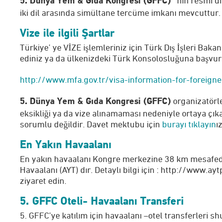
‘ nin resmi di
5. Dünya Yem & Gıda Kongresi (GFFC)
iki dil arasında simültane tercüme imkanı mevcuttur.
Vize ile ilgili Şartlar
Türkiye’ ye VİZE işlemleriniz için Türk Dış İşleri Bakanl
ediniz ya da ülkenizdeki Türk Konsolosluğuna başvu
http://www.mfa.gov.tr/visa-information-for-foreigne
organizatörle
5. Dünya Yem & Gıda Kongresi (GFFC)
eksikliği ya da vize alınamaması nedeniyle ortaya çı
sorumlu değildir. Davet mektubu için
burayı tıklayın
ız
En Yakın Havaalanı
En yakın havaalanı Kongre merkezine 38 km mesafede
Havaalanı (AYT) dır. Detaylı bilgi için : http://www.a
ziyaret edin.
5. GFFC Oteli- Havaalanı Transferi
5. GFFC’ye katılım için havaalanı –otel transferleri s