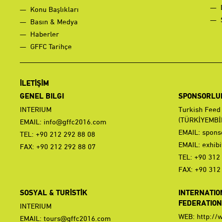
Konu Başlıkları
Basın & Medya
Haberler
GFFC Tarihçe
İLETİŞİM
GENEL BILGI
SPONSORLUK 
INTERIUM
Turkish Feed
(TÜRKİYEMBİ
EMAIL:
info@gffc2016.com
EMAIL:
spons
TEL: +90 212 292 88 08
EMAIL:
exhib
FAX: +90 212 292 88 07
TEL: +90 312
FAX: +90 312
SOSYAL & TURİSTİK
INTERNATIO
FEDERATION 
INTERIUM
WEB:
http://
EMAIL:
tours@gffc2016.com