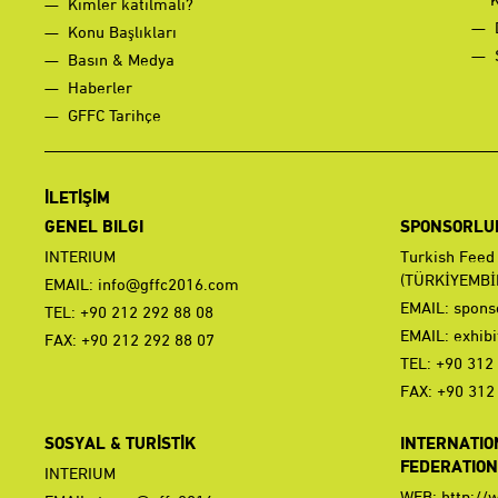
Kimler katılmalı?
Konu Başlıkları
Basın & Medya
Haberler
GFFC Tarihçe
İLETİŞİM
GENEL BILGI
SPONSORLUK 
INTERIUM
Turkish Feed
(TÜRKİYEMBİ
EMAIL:
info@gffc2016.com
EMAIL:
spons
TEL: +90 212 292 88 08
EMAIL:
exhib
FAX: +90 212 292 88 07
TEL: +90 312
FAX: +90 312
SOSYAL & TURİSTİK
INTERNATIO
FEDERATION 
INTERIUM
WEB:
http://